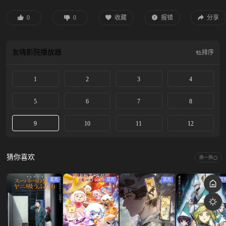
0
0
收藏
报错
分享
友嗨影院
播放器
排序
1
2
3
4
5
6
7
8
9
10
11
12
猜你喜欢
换一换
蓝光
蓝光
蓝光
蓝