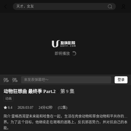
天才，女友
即将播放
登录
动物狂想曲 最终季 Part.2
第 9 集
动画
|
2026.03.07
|
24分42秒
|
(12集)
6.4
简介:
雷格西渴望未来能和哈鲁在一起，生活在肉食动物和草食动物和平共存的世
界。为了这个目标，他继续走在艰难的道路上，反抗邪恶势力，并对抗自己的本
能。