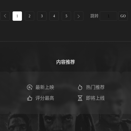
跳转
1
2
3
4
5
GO
内容推荐
最新上映
热门推荐
评分最高
即将上线