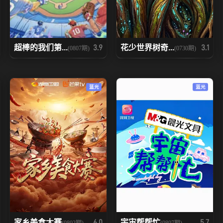
超棒的我们第...
花少世界树奇...
3.9
3.1
(0807期)
(0730期)
蓝光
蓝光
家乡美食大赛
宇宙帮帮忙
6.0
5.7
(0802期)
(0807期)