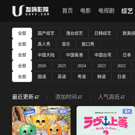
综艺
首页
电影
电视剧
全部
国产综艺
港台综艺
日韩综艺
欧美
全部
真人秀
音乐
脱口秀
全部
中国大陆
中国香港
中国台湾
日本
全部
2026
2025
2024
2023
2022
全部
国语
英语
粤语
韩语
日语
最近更新
添加时间
人气高低
蓝光
蓝光