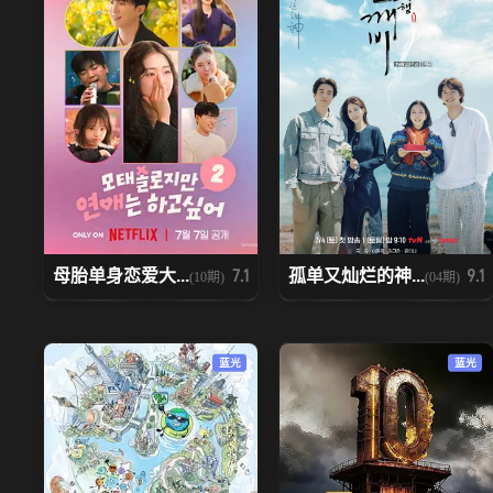
母胎单身恋爱大...
孤单又灿烂的神...
7.1
9.1
(10期)
(04期)
蓝光
蓝光