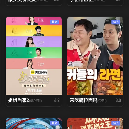
蓝光
蓝光
姐姐当家2
来吃碗拉面吗
6.2
3.0
(0806期)
(02期)
蓝光
蓝光