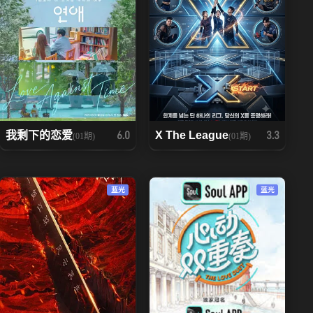
我剩下的恋爱
X The League
6.0
3.3
(01期)
(01期)
蓝光
蓝光