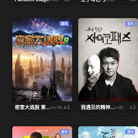
蓝光
蓝光
密室大逃脱 第...
我遇见的精神...
6.5
4.3
(0807期)
(04期)
蓝光
蓝光