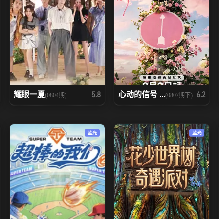
耀眼一夏
心动的信号 ...
5.8
6.2
(0804期)
(0807期下)
蓝光
蓝光