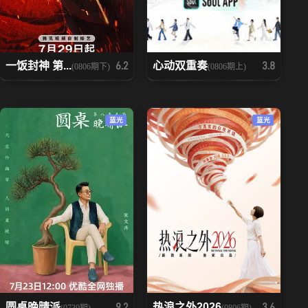
一饭封神 第...
心动双重奏
6.2
3.8
(0806期下)
(0806期上)
蓝光
蓝光
圆桌晚晴派
热浪之外2026
9.2
3.6
(0730期)
(0806期)