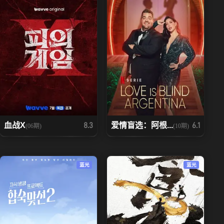
血战X
爱情盲选：阿根...
8.3
6.1
(06期)
(10期)
蓝光
蓝光