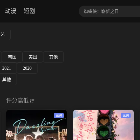
动漫
短剧
综艺
韩国
美国
其他
2021
2020
其他
评分高低
蓝光
蓝光