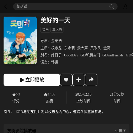
御廷谣‎
美好的一天
音乐
真人秀
导演：
金泰浩
主演：
权志龙
东永裴
姜大声
黄政民
金高
别名：
好日子
GoodDay
GD和朋友们
GDandFriends
GD
语言：
韩语
立即播放
2025.02.16
21分52秒
9.2
2.1万
评分
热度
上映时间
时间
简介：
《GD与朋友们》将以权志龙为中心，邀请众多嘉宾参与。
友嗨影院
播放器
排序