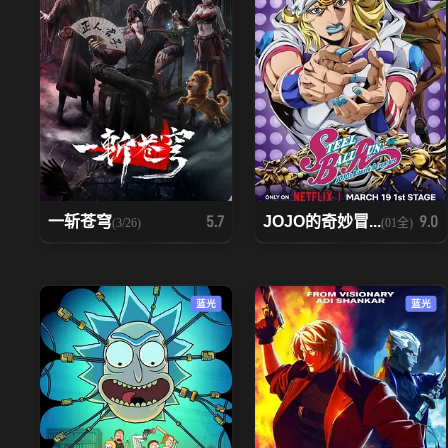
一斩苍穹
JOJO的奇妙冒...
5.7
9.0
(3/26)
(01全)
蓝光
蓝光