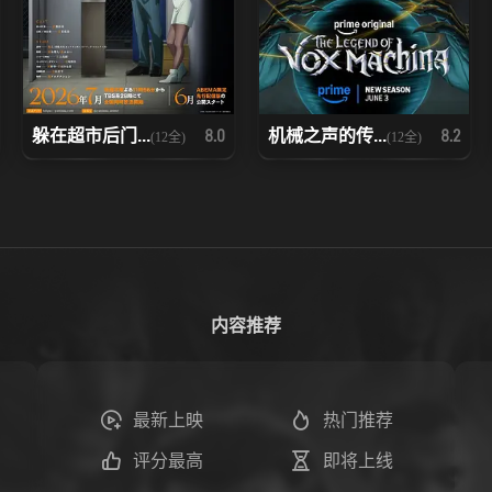
躲在超市后门...
机械之声的传...
8.0
8.2
(12全)
(12全)
内容推荐
最新上映
热门推荐
评分最高
即将上线