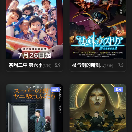
茶啊二中 第六季
杖与剑的魔剑...
5.9
7.3
(3/10)
(13集)
蓝光
蓝光