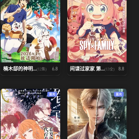
楠木邸的神明...
间谍过家家 第...
6.8
8.8
(12集)
(13全)
蓝光
蓝光