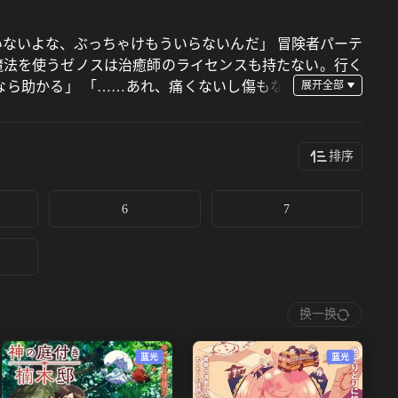
いないよな、ぶっちゃけもういらないんだ」 冒険者パーテ
魔法を使うゼノスは治癒師のライセンスも持たない。行く
なら助かる」 「……あれ、痛くないし傷もな
治癒師による無自覚最強ファンタジーが始まる―。
排序
6
7
换一换
蓝光
蓝光