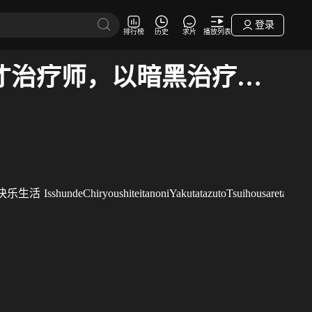
登录
排行榜
历史
求片
播放列表
瞬间治疗却被视为无用而被流放的天才治疗师，以暗黑治疗师的身份幸福地生活着
快乐生活
IsshundeChiryoushiteitanoniYakutatazutoTsuihousaretaTens