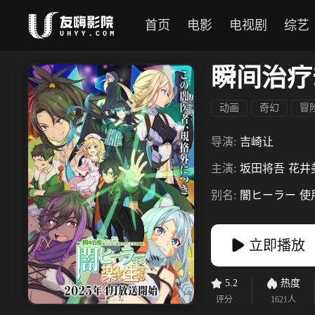
首页
电影
电视剧
综艺
动画
奇幻
冒
导演:
吉崎让
主演:
坂田将吾
花井
别名:
闇ヒーラー
使
立即播放
5.2
热度
评分
1621
人