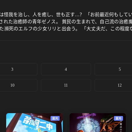
は怪我を治し、人を癒し、世も正す…？ 「お前最近何もして
された治癒師の青年ゼノス。 貧民の生まれで、自己流の治癒
た瀕死のエルフの少女リリと出会う。 「大丈夫だ、この程度
る廃墟街にひっそりと開業した治療院を舞台に、 無免許天才
3
4
5
10
11
12
蓝光
蓝光