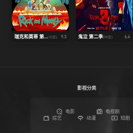
瑞克和莫蒂 第...
鬼泣 第二季
9.3
6.4
(10全)
(08全)
影视分类
电影
电视剧
综艺
动漫
短剧