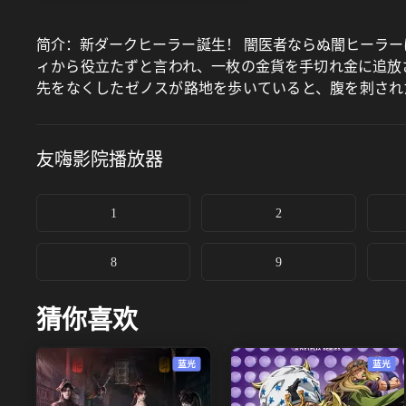
简介：
新ダークヒーラー誕生！ 闇医者ならぬ闇ヒーラー
ィから役立たずと言われ、一枚の金貨を手切れ金に追放
先をなくしたゼノスが路地を歩いていると、腹を刺され
い。なんで元通りになってるの！？」 貧民街の外れにあ
友嗨影院
播放器
1
2
8
9
猜你喜欢
蓝光
蓝光