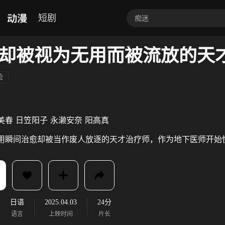
动漫
短剧
险
美春
日笠阳子
永濑安奈
阳高真
用瞬间治愈却被当作废人放逐的天才治疗师，作为地下医师开始
日语
2025.04.03
24分
语言
上映时间
片长