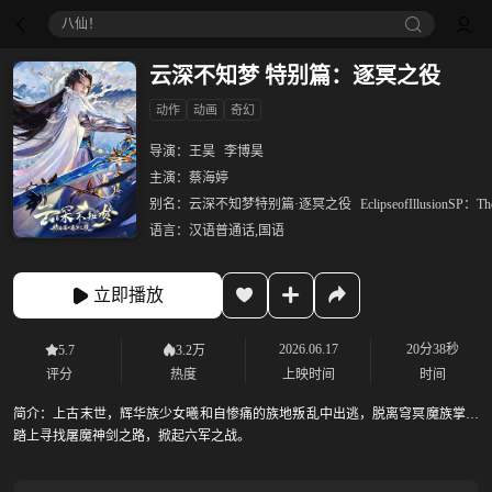
八仙！
云深不知梦 特别篇：逐冥之役
动作
动画
奇幻
导演：
王昊
李博昊
主演：
蔡海婷
别名：
云深不知梦特别篇·逐冥之役
EclipseofIllusionSP：T
语言：
汉语普通话,国语
立即播放
2026.06.17
20分38秒
5.7
3.2万
评分
热度
上映时间
时间
简介：
上古末世，辉华族少女曦和自惨痛的族地叛乱中出逃，脱离穹冥魔族掌控
踏上寻找屠魔神剑之路，掀起六军之战。