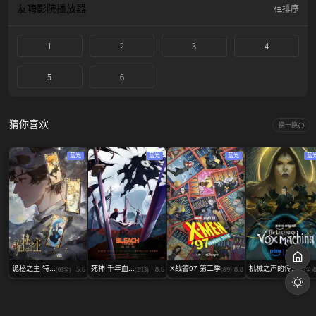
友嗨影院
播放器
排序
1
2
3
4
5
6
猜你喜欢
换一换
蓝光
蓝光
蓝光
蓝
诡秘之主 特...
死神 千年血...
X战警97 第二季
机械之声的传...
5.6
8.6
8.8
(03全)
(2/13)
(8/9)
(12全)