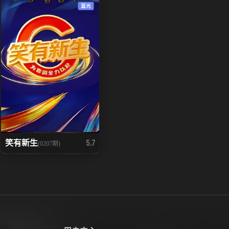
蓝光
笑有新生
5.7
(0207期)