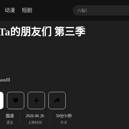
动漫
短剧
Ta的朋友们 第三季
asonⅢ
国语
2026.06.26
50分31秒
语言
上映时间
片长