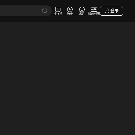
登录
排行榜
历史
求片
播放列表