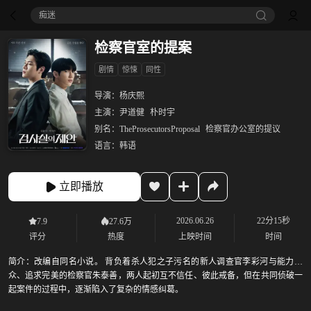
痴迷
检察官室的提案
剧情
惊悚
同性
导演：
杨庆熙
主演：
尹道健
朴时宇
别名：
TheProsecutorsProposal
检察官办公室的提议
语言：
韩语
立即播放
2026.06.26
22分15秒
7.9
27.6万
评分
热度
上映时间
时间
简介：
改编自同名小说。 背负着杀人犯之子污名的新人调查官李彩河与能力出
众、追求完美的检察官朱泰善，两人起初互不信任、彼此戒备，但在共同侦破一
起案件的过程中，逐渐陷入了复杂的情感纠葛。