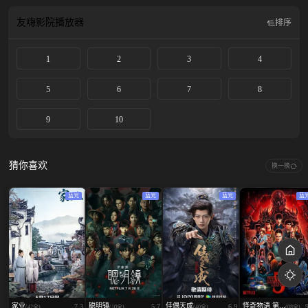
友嗨影院
播放器
排序
1
2
3
4
5
6
7
8
9
10
猜你喜欢
换一换
蓝光
蓝光
蓝光
蓝
家业
聪明镇
佳偶天成
怪奇物语 第...
7.3
5.7
6.9
(42全)
(10全)
(40全)
(08全)