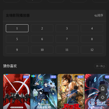
友嗨影院
播放器
排序
1
2
3
4
5
6
7
8
9
10
11
12
猜你喜欢
换一换
蓝光
蓝光
蓝光
蓝