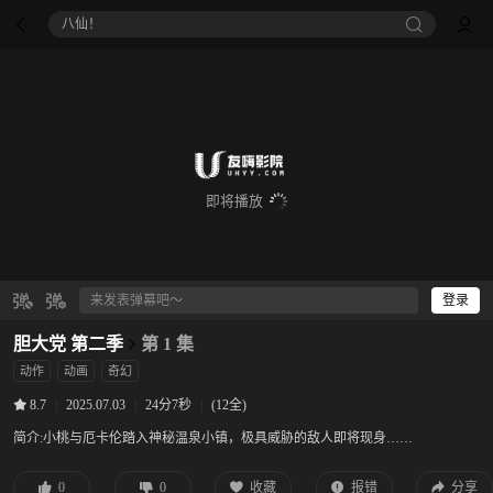
八仙！
即将播放
登录
胆大党 第二季
第 1 集
动作
动画
奇幻
|
2025.07.03
|
24分7秒
|
(12全)
8.7
简介:
小桃与厄卡伦踏入神秘温泉小镇，极具威胁的敌人即将现身……
0
0
收藏
报错
分享