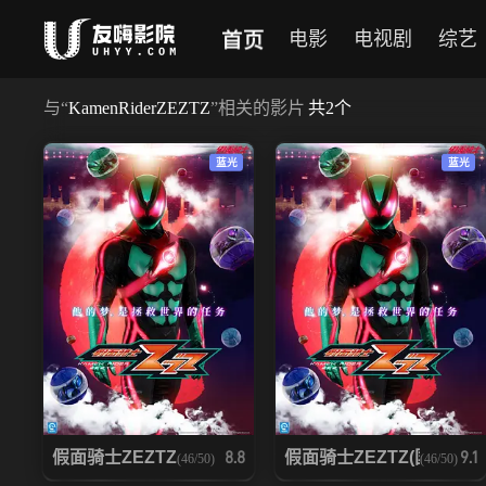
首页
电影
电视剧
综艺
与
“
KamenRiderZEZTZ
”相关的影片
共
2
个
蓝光
蓝光
假面骑士ZEZTZ
假面骑士ZEZTZ(国语)
8.8
9.1
(46/50)
(46/50)