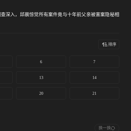
调查深入，邱晨惊觉所有案件竟与十年前父亲被害案隐秘相
排序
6
7
13
14
20
21
换一换