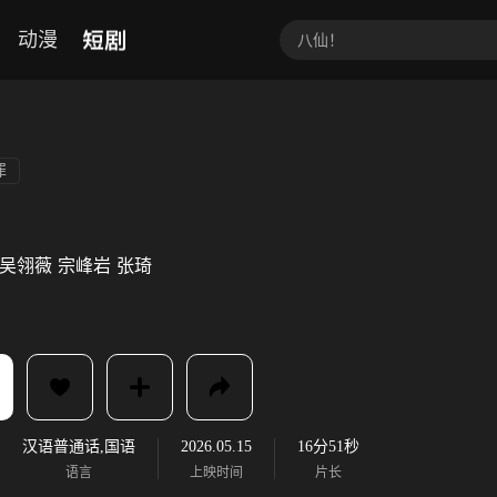
短剧
动漫
罪
吴翎薇
宗峰岩
张琦
汉语普通话,国语
2026.05.15
16分51秒
语言
上映时间
片长