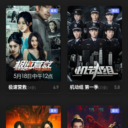
蓝光
蓝光
极速营救
机动组 第一季
6.9
5.8
(24全)
(25全)
蓝光
蓝光