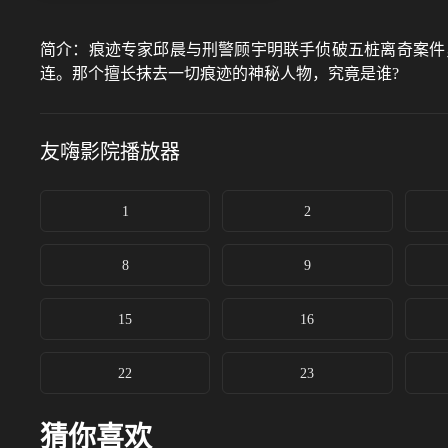
简介：
痕迹专家邱晨与刑警顾宇明联手侦破五桩离奇案件
连。那个擅长抹去一切痕迹的神秘人物，究竟是谁?
友嗨影院
播放器
1
2
8
9
15
16
22
23
猜你喜欢