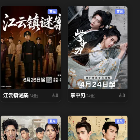
蓝光
蓝光
江云镇谜案
掌中刃
6.0
6.0
(24全)
(24全)
蓝光
蓝光