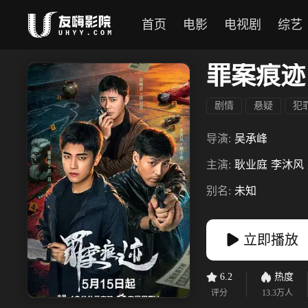
首页
电影
电视剧
综艺
罪案痕迹
剧情
悬疑
犯
导演:
吴承峰
主演:
耿业庭
李沐风
别名:
未知
立即播放
6.2
热度
评分
13.3万
人