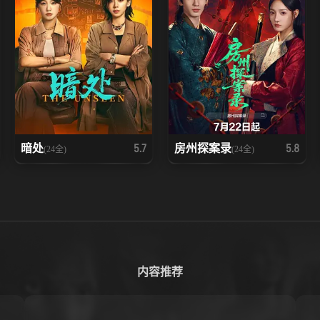
暗处
房州探案录
5.7
5.8
(24全)
(24全)
内容推荐