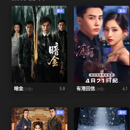
蓝光
蓝光
暗金
有港回信
5.8
6.1
(25全)
(28全)
蓝光
蓝光