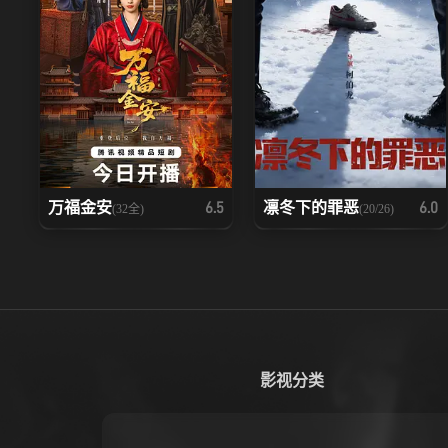
万福金安
凛冬下的罪恶
6.5
6.0
(32全)
(20/26)
影视分类