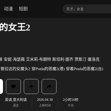
动漫
短剧
的女王2
普
安妮·海瑟薇
艾米莉·布朗特
斯坦利·图齐
贾斯汀·塞洛克
穿普拉达的女魔头2
穿Prada的恶魔2(港)
穿着Prada的恶魔2(台)
英语,意大利语
2026.04.30
2小时16秒
语言
上映时间
片长