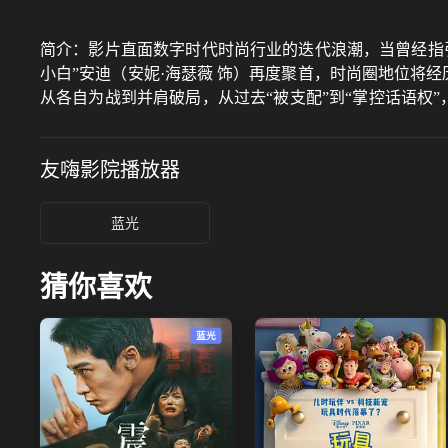
简介：
影片直面数字时代时尚行业的迭代浪潮，当曾经指引
小白”安迪（安妮·海瑟薇 饰）再度聚首，时尚圈地位将
从各自为战到并肩破局，从过去“被支配”到“掌控话语权
梦想、权力与自我的人生命题。
友嗨影院
播放器
蓝光
猜你喜欢
蓝光