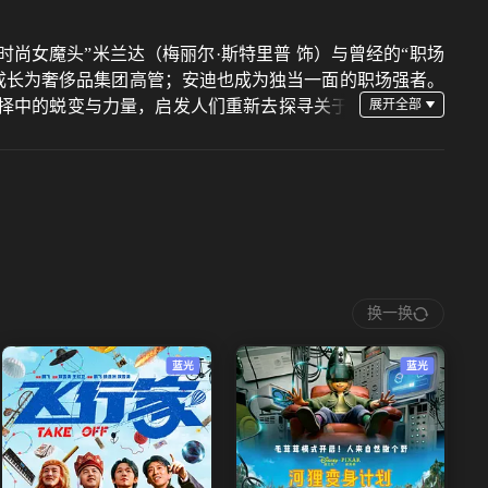
时尚女魔头”米兰达（梅丽尔·斯特里普 饰）与曾经的“职场
阶成长为奢侈品集团高管；安迪也成为独当一面的职场强者。
抉择中的蜕变与力量，启发人们重新去探寻关于
换一换
蓝光
蓝光