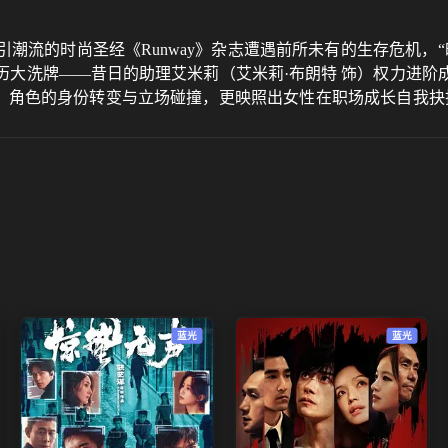
潮流的时尚圣经《Runway》杂志遭遇前所未有的生存危机，“
经历大洗牌——昔日的助理艾米莉（艾米莉·布朗特 饰）权力进
”，角色的身份转变与立场碰撞，更映照出女性在职场成长自我
蓝光
蓝光