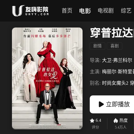
电影
首页
电视剧
综艺
穿普拉达
剧情
喜剧
导演:
大卫·弗兰科尔
主演:
梅丽尔·斯特里
别名:
时尚女魔头2
立即播放
6.4
热度
评分
5.4万
人