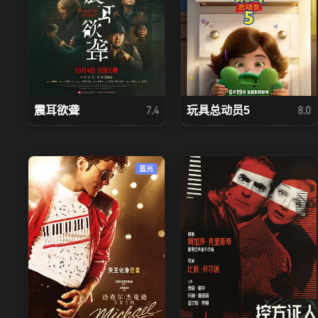
震耳欲聋
玩具总动员5
7.4
8.0
蓝光