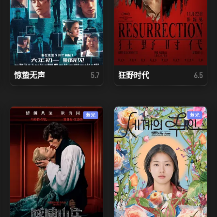
惊蛰无声
狂野时代
5.7
6.5
蓝光
蓝光