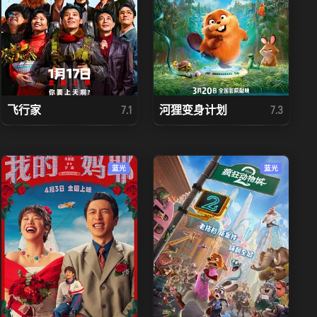
飞行家
河狸变身计划
7.1
7.3
蓝光
蓝光