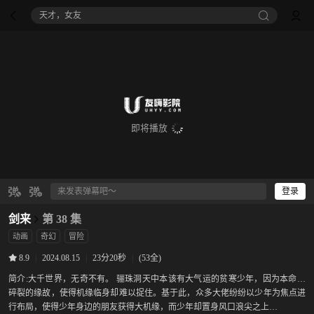
天才，女友
即将播放
登录
剑来
第 38 集
动画
奇幻
冒险
|
2024.08.15
|
23分20秒
|
(53全)
8.9
简介:
大千世界，无奇不有。 骊珠洞天中本该有大气运的贫寒少年，因为本命瓷
碎裂的缘故，使得机缘临身却难以捉住。基于此，众多大佬纷纷以少年为焦点进
行布局，使得少年身边的朋友获得大机缘，而少年却置身风口浪尖之上…